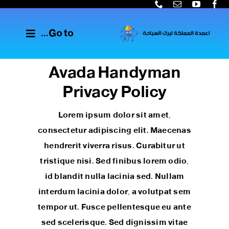
Ski
t
Go to...
conten
Avada Handyman
الرئيسية
Privacy Policy
خدماتنا
Lorem ipsum dolor sit amet,
عن اعمدة المملكة
consectetur adipiscing elit. Maecenas
hendrerit viverra risus. Curabitur ut
اخبار الشركة
tristique nisi. Sed finibus lorem odio,
id blandit nulla lacinia sed. Nullam
interdum lacinia dolor, a volutpat sem
tempor ut. Fusce pellentesque eu ante
sed scelerisque. Sed dignissim vitae